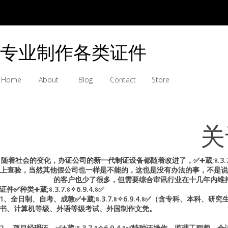
专业制作各类证件
Home
About
Blog
Contact
Store
关
随着社会的变化，办证公司的新一代制证设备都随着改进了，✅➕葳;৪.3.7
上查验，当然其他假公司也一样是不能的，这也是没有办法的事，不是说
的客户也少了很多，但需要综合审讯行业在十几年内维
证件✅种类➕葳;৪.3.7.৪✧6.9.4.৪✅
1、全日制、自考、成教✅➕葳;৪.3.7.৪✧6.9.4.৪✅（含专科、
书、计算机等级、外语等级考试、外国制作文凭。
2、 项目经理证、✅➕葳;৪.3.7.৪✧6.9.4.৪✅特种证操作、监理